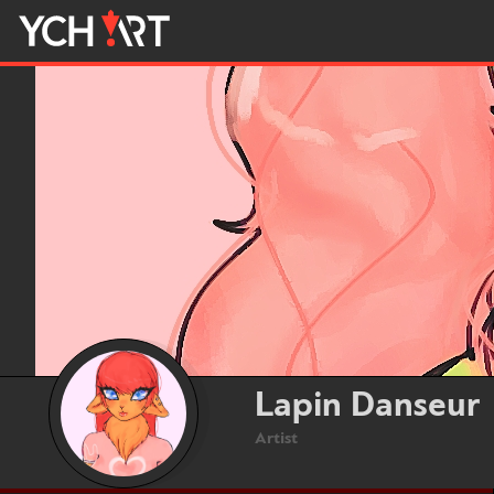
Lapin Danseur
Artist