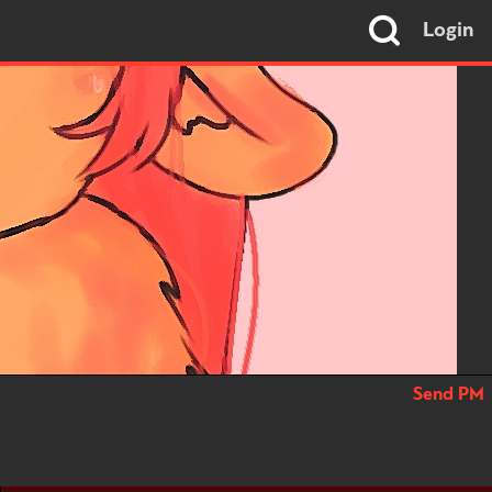
Login
Send PM