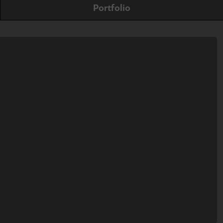
Portfolio