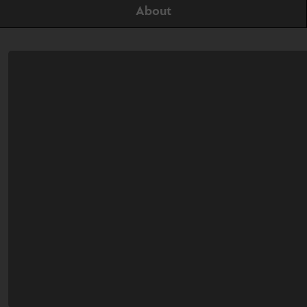
About